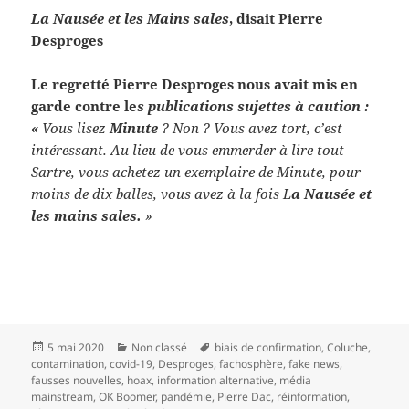
La Nausée et les Mains sales
, disait Pierre
Desproges
Le regretté Pierre Desproges nous avait mis en
garde contre le
s publications sujettes à caution :
«
Vous lisez
Minute
? Non ? Vous avez tort, c’est
intéressant. Au lieu de vous emmerder à lire tout
Sartre, vous achetez un exemplaire de Minute, pour
moins de dix balles, vous avez à la fois L
a Nausée et
les mains sales.
»
Publié
Catégories
Mots-
5 mai 2020
Non classé
biais de confirmation
,
Coluche
,
le
clés
contamination
,
covid-19
,
Desproges
,
fachosphère
,
fake news
,
fausses nouvelles
,
hoax
,
information alternative
,
média
mainstream
,
OK Boomer
,
pandémie
,
Pierre Dac
,
réinformation
,