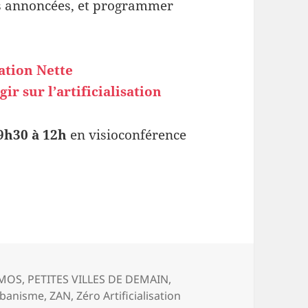
ns annoncées, et programmer
sation Nette
r sur l’artificialisation
9h30 à 12h
en visioconférence
er, agir
Mots-
MOS
,
PETITES VILLES DE DEMAIN
,
clés
rbanisme
,
ZAN
,
Zéro Artificialisation