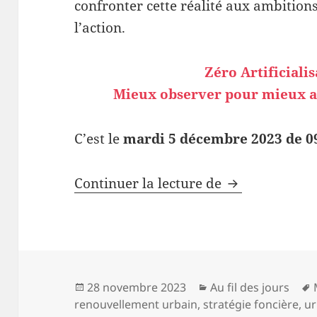
confronter cette réalité aux ambitio
l’action.
Zéro Artificiali
Mieux observer pour mieux agi
C’est le
mardi 5 décembre 2023 de 0
ZAN :
Voir, jug
Continuer la lecture de
Publié
Catégories
28 novembre 2023
Au fil des jours
le
renouvellement urbain
,
stratégie foncière
,
u