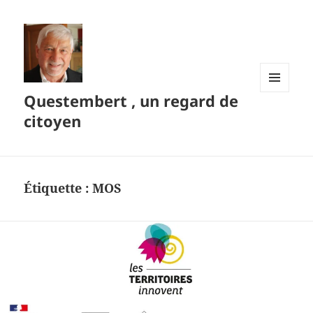
Questembert , un regard de
MENU
ET
citoyen
WIDGETS
Étiquette :
MOS