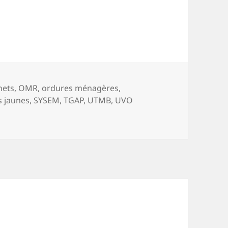
u Conseil communautaire
s-
hets
,
OMR
,
ordures ménagères
,
s jaunes
,
SYSEM
,
TGAP
,
UTMB
,
UVO
il communautaire