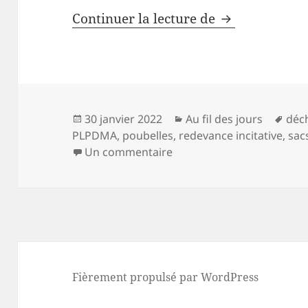
Les déchets a
Continuer la lecture de
Publié
Catégories
Mot
30 janvier 2022
Au fil des jours
déc
le
clés
PLPDMA
,
poubelles
,
redevance incitative
,
sac
sur Les déchets au Conse
Un commentaire
Fièrement propulsé par WordPress