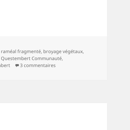
etteries, pétition
s-
s raméal fragmenté
,
broyage végétaux
,
,
Questembert Communauté
,
sur
Déchets, déchetteries, pétit
mbert
3 commentaires