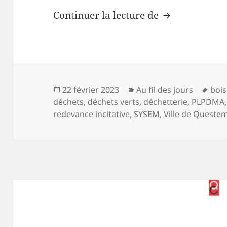
Déchets, déch
Continuer la lecture de
Publié
Catégories
Mot
22 février 2023
Au fil des jours
boi
le
clés
déchets
,
déchets verts
,
déchetterie
,
PLPDMA
redevance incitative
,
SYSEM
,
Ville de Queste