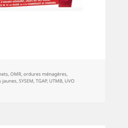
u Conseil communautaire
s-
hets
,
OMR
,
ordures ménagères
,
s jaunes
,
SYSEM
,
TGAP
,
UTMB
,
UVO
il communautaire