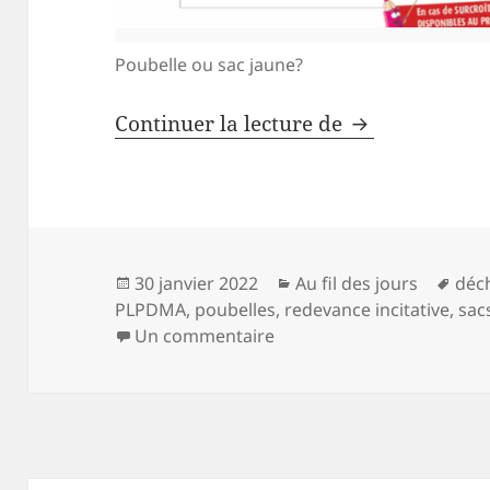
Poubelle ou sac jaune?
Les déchets a
Continuer la lecture de
Publié
Catégories
Mot
30 janvier 2022
Au fil des jours
déc
le
clés
PLPDMA
,
poubelles
,
redevance incitative
,
sac
sur Les déchets au Conse
Un commentaire