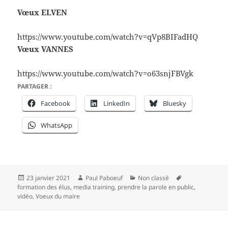
Vœux ELVEN
https://www.youtube.com/watch?v=qVp8BIFadHQ
Vœux VANNES
https://www.youtube.com/watch?v=o63snjFBVgk
PARTAGER :
Facebook
LinkedIn
Bluesky
WhatsApp
Publié
Auteur
Catégories
Mots-
23 janvier 2021
Paul Paboeuf
Non classé
le
clés
formation des élus
,
media training
,
prendre la parole en public
,
vidéo
,
Voeux du maire