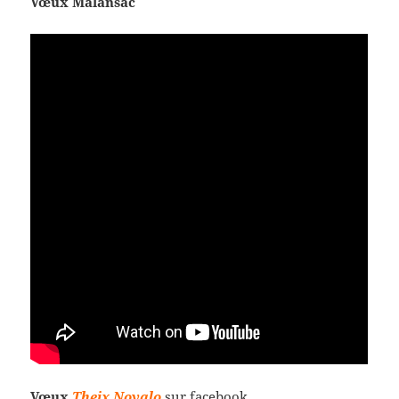
Vœux Malansac
Vœux
Theix Noyalo
sur facebook