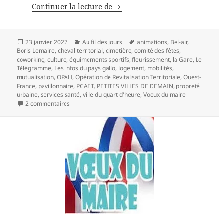
Boris Lemaire répond à la pre
Continuer la lecture de
Publié
Catégories
Mots-
23 janvier 2022
Au fil des jours
animations
,
Bel-air
,
le
clés
Boris Lemaire
,
cheval territorial
,
cimetière
,
comité des fêtes
,
coworking
,
culture
,
équimements sportifs
,
fleurissement
,
la Gare
,
Le
Télégramme
,
Les infos du pays gallo
,
logement
,
mobilités
,
mutualisation
,
OPAH
,
Opération de Revitalisation Territoriale
,
Ouest-
France
,
pavillonnaire
,
PCAET
,
PETITES VILLES DE DEMAIN
,
propreté
urbaine
,
services santé
,
ville du quart d'heure
,
Voeux du maire
sur Boris Lemaire répond à la presse locale
2 commentaires