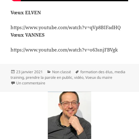
Vœux ELVEN
https://www.youtube.com/watch?v=qVp8BIFadHQ
Vœux VANNES
https://www.youtube.com/watch?v=o63snjFBVgk
Publié
Catégories
Mots-
23 janvier 2021
Non classé
formation des élus
,
media
le
clés
training
,
prendre la parole en public
,
vidéo
,
Voeux du maire
sur Vœux en vidéo : nécessité du
media-training
Un commentaire