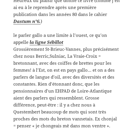
Heureux du plaisir que donne ce livre (comme j’en
ai eu à le reprendre après une première
publication dans les années 80 dans le cahier
Dastum n°6.
)
le parler gallo a une limite à l’ouest, ce qu’on
appelle
la ligne Sébillot
Grossièrement St-Brieuc-Vannes, plus précisément
chez nous Berric,Sulniac, La Vraie-Croix =
bretonnant, avec des coiffes de brettes pour les
femmes! à l’Est, on est en pays gallo… et on a des
parlers de langue d’oil, avec des diversités et des
constantes. Rien d’étonnant donc, que les
pensionnaires d’un EHPAD de Loire-Atlantique
aient des parlers qui ressemblent. Grosse
différence, peut-être : il y a chez nous à
Questembert beaucoup de mots qui sont très
proches des mots du breton vannetais. Ex chonjal
= penser « je chongeais mê dans mon ventre ».