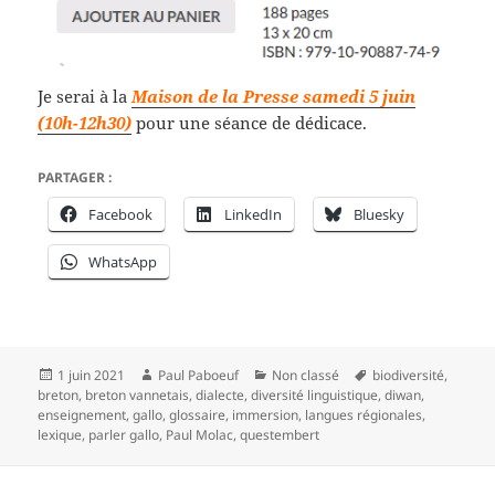
Je serai à la
Maison de la Presse samedi 5 juin
(10h-12h30)
pour une séance de dédicace.
PARTAGER :
Facebook
LinkedIn
Bluesky
WhatsApp
Publié
Auteur
Catégories
Mots-
1 juin 2021
Paul Paboeuf
Non classé
biodiversité
,
le
clés
breton
,
breton vannetais
,
dialecte
,
diversité linguistique
,
diwan
,
enseignement
,
gallo
,
glossaire
,
immersion
,
langues régionales
,
lexique
,
parler gallo
,
Paul Molac
,
questembert