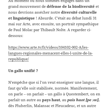
Au moment où nous sommes engagés dans un
grand mouvement de
défense de la biodiversité
et
nous devrions assécher notre
diversité culturelle
et linguistique
! Absurde. C’était au débat lundi 31
mai sur Arte, avec ensuite, un portrait sympathique
de Paul Molac par Thibault Nolte. A regarder ci-
dessous:
https://www.arte.tv/fr/videos/104102-002-A/les-
langues-regionales-menacent-elles-l-unite-de-la-
republique/
Un gallo unifié ?
N’empêche que si l’on veut enseigner une langue, il
faut qu’elle soit stabilisée, normée. Manifestement,
on parle – on parlait – un gallo à Questembert, on en
parlait un autre au
pays haut
, au
pais haot [pe ɔw],
dès Pluherlin, Malansac et Pleucadeuc, et un autre