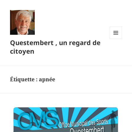
Questembert , un regard de
MENU
ET
citoyen
WIDGETS
Étiquette :
apnée