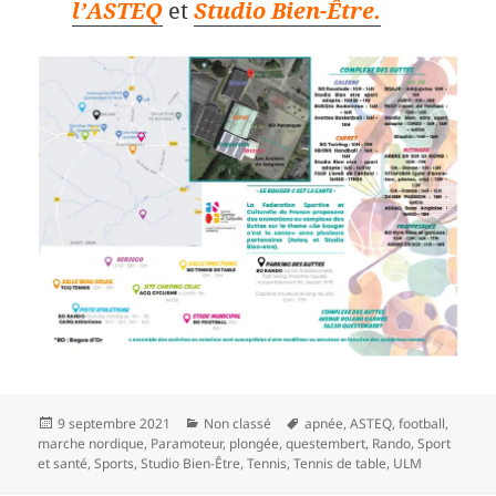
l’ASTEQ
et
Studio Bien-Être.
Publié
Catégories
Mots-
9 septembre 2021
Non classé
apnée
,
ASTEQ
,
football
,
le
clés
marche nordique
,
Paramoteur
,
plongée
,
questembert
,
Rando
,
Sport
et santé
,
Sports
,
Studio Bien-Être
,
Tennis
,
Tennis de table
,
ULM