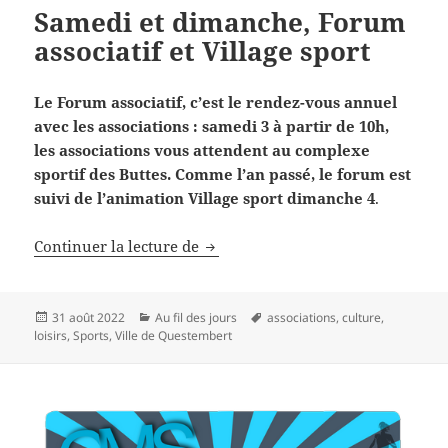
Samedi et dimanche, Forum
associatif et Village sport
Le Forum associatif, c’est le rendez-vous annuel
avec les associations : samedi 3 à partir de 10h,
les associations vous attendent au complexe
sportif des Buttes. Comme l’an passé, le forum est
suivi de l’animation Village sport dimanche 4
.
Samedi et dimanche, Forum associat
Continuer la lecture de
Publié
Catégories
Mots-
31 août 2022
Au fil des jours
associations
,
culture
,
le
clés
loisirs
,
Sports
,
Ville de Questembert