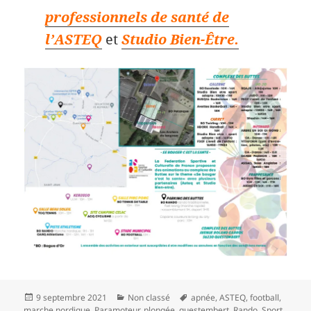
professionnels de santé de
l’ASTEQ
et
Studio Bien-Être.
Publié
Catégories
Mots-
9 septembre 2021
Non classé
apnée
,
ASTEQ
,
football
,
le
clés
marche nordique
,
Paramoteur
,
plongée
,
questembert
,
Rando
,
Sport