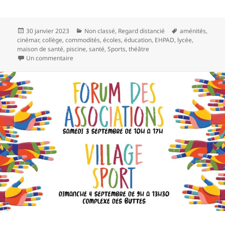
Publié
Catégories
Mots-
30 janvier 2023
Non classé
,
Regard distancié
aménités
,
le
clés
cinémar
,
collège
,
commodités
,
écoles
,
éducation
,
EHPAD
,
lycée
,
maison de santé
,
piscine
,
santé
,
Sports
,
théâtre
sur À Questembert, il fait bon vivre
Un commentaire