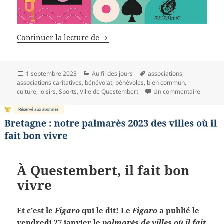
Associations, le cœur battant de no
Continuer la lecture de
Publié
Catégories
Mots-
1 septembre 2023
Au fil des jours
associations
,
le
clés
associations caritatives
,
bénévolat
,
bénévoles
,
bien commun
,
sur Asso
culture
,
loisirs
,
Sports
,
Ville de Questembert
Un commentaire
À Questembert, il fait bon
vivre
Et c’est le
Figaro
qui le dit!
Le
Figaro
a publié le
vendredi 27 janvier le
palmarès de villes où il fait