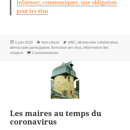
Informer, communiquer, une obligation
pour les élus
Publié
Catégories
Mots-
6 juin 2020
Non classé
ARIC
,
démocratie collaborative
,
le
clés
démocratie participative
,
formation des élus
,
information des
sur Formation des élus : absolument nécess
citoyens
2 commentaires
Les maires au temps du
coronavirus