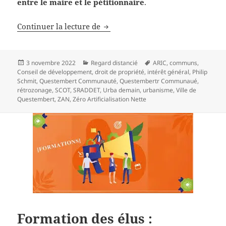
entre le maire et le pétitionnaire
.
Urbanisme, avec Philippe Schmit, 
Continuer la lecture de
Publié
Catégories
Mots-
3 novembre 2022
Regard distancié
ARIC
,
communs
,
le
clés
Conseil de développement
,
droit de propriété
,
intérêt général
,
Philip
Schmit
,
Questembert Communauté
,
Questembertr Communaué
,
rétrozonage
,
SCOT
,
SRADDET
,
Urba demain
,
urbanisme
,
Ville de
Questembert
,
ZAN
,
Zéro Artificialisation Nette
Formation des élus :