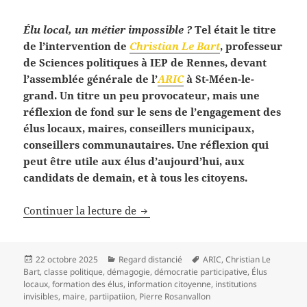
Élu local, un métier impossible ?
Tel était le titre
de l’intervention de
Christian Le Bart
, professeur
de Sciences politiques à IEP de Rennes, devant
l’assemblée générale de l’
ARIC
à St-Méen-le-
grand. Un titre un peu provocateur, mais une
réflexion de fond sur le sens de l’engagement des
élus locaux, maires, conseillers municipaux,
conseillers communautaires. Une réflexion qui
peut être utile aux élus d’aujourd’hui, aux
candidats de demain, et à tous les citoyens.
Élu local, un métier impossible ?
Continuer la lecture de
Publié
Catégories
Mots-
22 octobre 2025
Regard distancié
ARIC
,
Christian Le
le
clés
Bart
,
classe politique
,
démagogie
,
démocratie participative
,
Élus
locaux
,
formation des élus
,
information citoyenne
,
institutions
invisibles
,
maire
,
partiipatiion
,
Pierre Rosanvallon