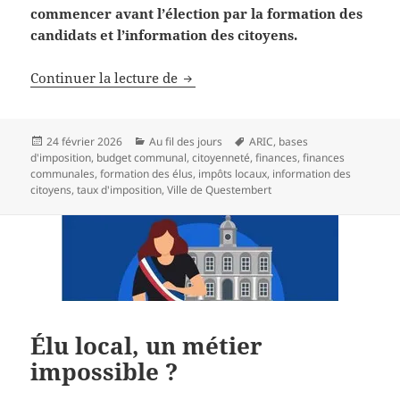
commencer avant l’élection par la formation des
candidats et l’information des citoyens.
La formation des élus
Continuer la lecture de
Publié
Catégories
Mots-
24 février 2026
Au fil des jours
ARIC
,
bases
le
clés
d'imposition
,
budget communal
,
citoyenneté
,
finances
,
finances
communales
,
formation des élus
,
impôts locaux
,
information des
citoyens
,
taux d'imposition
,
Ville de Questembert
Élu local, un métier
impossible ?