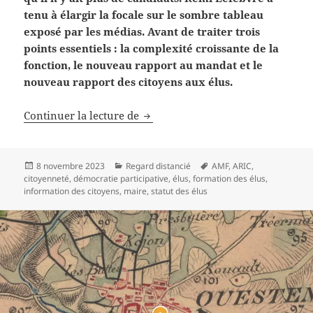
tenu à élargir la focale sur le sombre tableau
exposé par les médias. Avant de traiter trois
points essentiels : la complexité croissante de la
fonction, le nouveau rapport au mandat et le
nouveau rapport des citoyens aux élus.
Nouveaux regards sur la fonction
Continuer la lecture de
Publié
Catégories
Mots-
8 novembre 2023
Regard distancié
AMF
,
ARIC
,
le
clés
citoyenneté
,
démocratie participative
,
élus
,
formation des élus
,
information des citoyens
,
maire
,
statut des élus