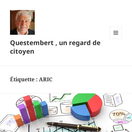
Questembert , un regard de
MENU
ET
citoyen
WIDGETS
Étiquette :
ARIC