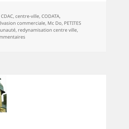
s-
,
CDAC
,
centre-ville
,
CODATA
,
évasion commerciale
,
Mc Do
,
PETITES
unauté
,
redynamisation centre ville
,
sur Si on parlait de commerces ?
ommentaires