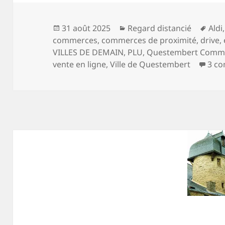
Publié
Catégories
Mot
31 août 2025
Regard distancié
Aldi
le
clés
commerces
,
commerces de proximité
,
drive
,
VILLES DE DEMAIN
,
PLU
,
Questembert Comm
vente en ligne
,
Ville de Questembert
3 c