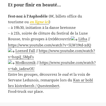
Et pour finir en beauté…
Fest-noz à l’Asphodèle
(8€, billets office du
tourisme ou
en ligne ici
)
– à 19h30, initiation à la danse bretonne
– à 21h, soirée de clôture du festival de la Lune
Rousse, trois groupes à (re)découvrir
Litha
//
https://www.youtube.com/watch?v=5LW19td-xdQ
Loened Fall
//
https://www.youtube.com/watch?
v=hopiJ_5MpFs
Modkozmik
//
https://www.youtube.com/watch?
v=tah_iadzwOU
Entre les groupes, découvrez le
oud
et la voix de
Servane Ledunois, remarquée lors du
Kan ar bobl
bro kistreberzh / Questembert
.
Food-truck sur place.