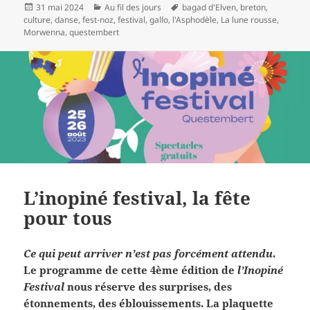
Publié
Catégories
Mots-
31 mai 2024
Au fil des jours
bagad d'Elven
,
breton
,
le
clés
culture
,
danse
,
fest-noz
,
festival
,
gallo
,
l'Asphodèle
,
La lune rousse
,
Morwenna
,
questembert
L’inopiné festival, la fête
pour tous
Ce qui peut arriver n’est pas forcément attendu
.
Le programme de cette 4ème édition de
l’Inopiné
Festival
nous réserve des surprises, des
étonnements, des éblouissements. La plaquette