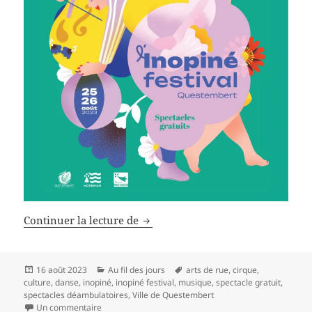
L’inopiné festival, la fête pour tou
Continuer la lecture de
Publié
Catégories
Mots-
16 août 2023
Au fil des jours
arts de rue
,
cirque
,
le
clés
culture
,
danse
,
inopiné
,
inopiné festival
,
musique
,
spectacle gratuit
,
spectacles déambulatoires
,
Ville de Questembert
sur L’inopiné festival, la fête pour tous
Un commentaire