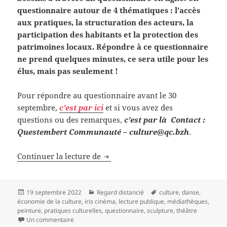
questionnaire autour de 4 thématiques : l’accès
aux pratiques, la structuration des acteurs, la
participation des habitants et la protection des
patrimoines locaux. Répondre à ce questionnaire
ne prend quelques minutes, ce sera utile pour les
élus, mais pas seulement !
Pour répondre au questionnaire avant le 30
septembre,
c’est par ici
et si vous avez des
questions ou des remarques,
c’est par là
Contact :
Questembert Communauté – culture@qc.bzh
.
La culture, une richesse collective
Continuer la lecture de
Publié
Catégories
Mots-
19 septembre 2022
Regard distancié
culture
,
danse
,
le
clés
économie de la culture
,
iris cinéma
,
lecture publique
,
médiathèques
,
peinture
,
pratiques culturelles
,
questionnaire
,
sculpture
,
théâtre
sur La culture, une richesse collective pour notre territ
Un commentaire