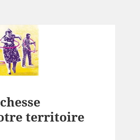
ichesse
otre territoire