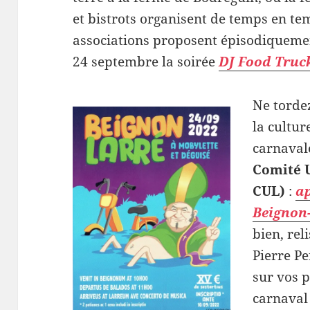
et bistrots organisent de temps en te
associations proposent épisodiquem
24 septembre la soirée
DJ Food Truc
Ne tordez
la cultur
carnaval
Comité U
CUL)
:
ap
Beignon
bien, rel
Pierre P
sur vos p
carnaval 