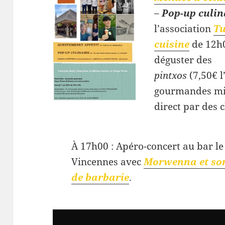
–
Pop-up culin
l’association
Tu
cuisine
de 12h0
déguster des
pintxos
(7,50€ l
gourmandes mi
direct par des c
À 17h00 : Apéro-concert au bar le
Vincennes avec
Morwenna et so
de barbarie
.