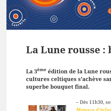
La Lune rousse : 
ème
La 3
édition de la Lune rous
cultures celtiques s’achève sa
superbe bouquet final.
– Dès 11h30, so
Menace d’écla