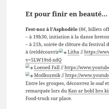
Et pour finir en beauté…
Fest-noz à l’Asphodèle
(8€, billets o
– à 19h30, initiation à la danse breto
– à 21h, soirée de clôture du festival
à (re)découvrir
Litha
//
https://ww
v=5LW19td-xdQ
Loened Fall
//
https://www.youtu
Modkozmik
//
https://www.youtu
Entre les groupes, découvrez le
oud
et
remarquée lors du
Kan ar bobl bro k
Food-truck sur place.