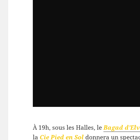
À 19h, sous les Halles, le
Bagad d’El
la
Cie Pied en Sol
donnera un specta