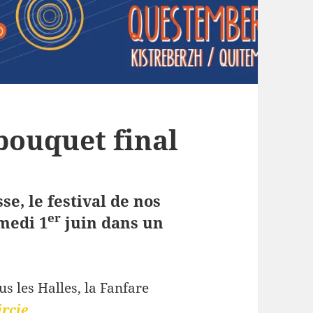
bouquet final
se, le festival de nos
er
medi 1
juin dans un
us les Halles, la Fanfare
ircie