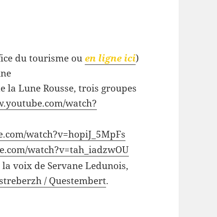
ffice du tourisme ou
en ligne ici
)
nne
 de la Lune Rousse, trois groupes
w.youtube.com/watch?
be.com/watch?v=hopiJ_5MpFs
be.com/watch?v=tah_iadzwOU
 la voix de Servane Ledunois,
istreberzh / Questembert
.