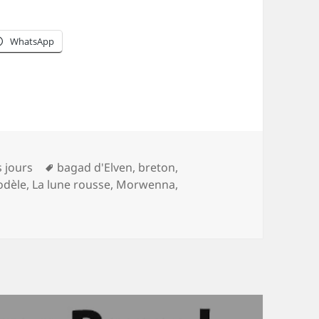
WhatsApp
es
Mots-
s jours
bagad d'Elven
,
breton
,
clés
odèle
,
La lune rousse
,
Morwenna
,