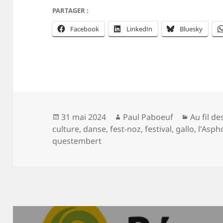
PARTAGER :
Facebook
LinkedIn
Bluesky
Publié
Auteur
Catégori
31 mai 2024
Paul Paboeuf
Au fil de
le
culture
,
danse
,
fest-noz
,
festival
,
gallo
,
l'Asph
questembert
Navigation