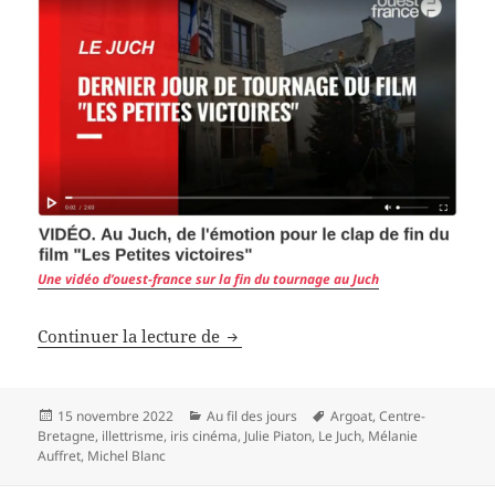
Une vidéo d’ouest-france sur la fin du tournage au Juch
Les petites Victoires, un GRAND f
Continuer la lecture de
Publié
Catégories
Mots-
15 novembre 2022
Au fil des jours
Argoat
,
Centre-
le
clés
Bretagne
,
illettrisme
,
iris cinéma
,
Julie Piaton
,
Le Juch
,
Mélanie
Auffret
,
Michel Blanc