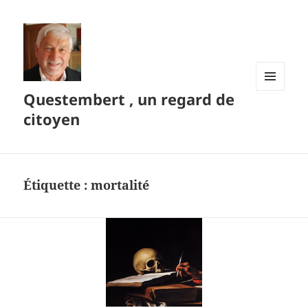
Questembert , un regard de
MENU
ET
citoyen
WIDGETS
Étiquette :
mortalité