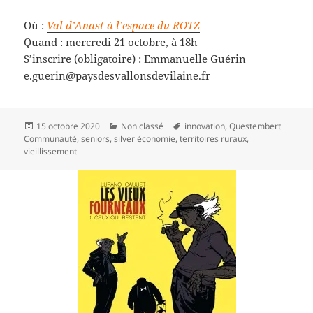
Où :
Val d’Anast à l’espace du ROTZ
Quand : mercredi 21 octobre, à 18h
S’inscrire (obligatoire) : Emmanuelle Guérin
e.guerin@paysdesvallonsdevilaine.fr
Publié
Catégories
Mots-
15 octobre 2020
Non classé
innovation
,
Questembert
le
clés
Communauté
,
seniors
,
silver économie
,
territoires ruraux
,
vieillissement