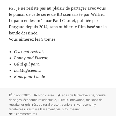
PS :
Je ne résiste pas au plaisir de partager avec vous
le plaisir de cette série de BD scénarisée par Wilfrid
Lupano et dessinée par Paul Cauuet, publiée par
Dargaud depuis 2014, sans oublier le film basé sur la
bande dessinée.
Vous aimerez les 5 tomes :
Ceux qui restent,
Bonny and Pierrot,
Celui qui part,
La Magicienne,
Bons pour l’asile
Publié
Catégories
Mots-
5 août 2020
Non classé
atlas de la biodiversité
,
comité
le
clés
de sages
,
économie résidentielle
,
EHPAD
,
innovation
,
maisons de
retraite
,
or gris
,
réseau rural breton
,
seniors
,
silver economy
,
territoires ruraux
,
vieillissement
,
vieux fourneaux
sur Les seniors, une ressource pour nos territoires
2 commentaires