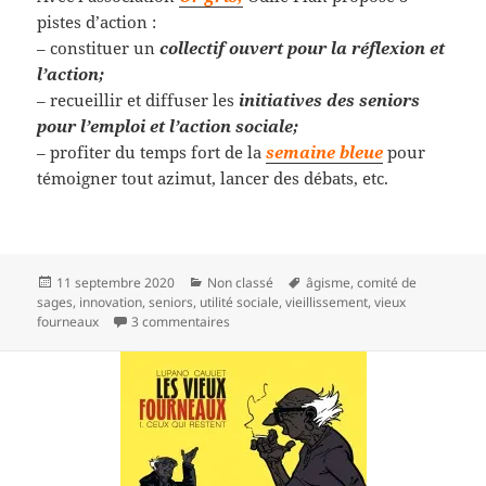
pistes d’action :
– constituer un
collectif ouvert pour la réflexion et
l’action;
– recueillir et diffuser les
initiatives des seniors
pour l’emploi et l’action sociale;
– profiter du temps fort de la
semaine bleue
pour
témoigner tout azimut, lancer des débats, etc.
Publié
Catégories
Mots-
11 septembre 2020
Non classé
âgisme
,
comité de
le
clés
sages
,
innovation
,
seniors
,
utilité sociale
,
vieillissement
,
vieux
sur Un vieux peut en cacher un autre!
fourneaux
3 commentaires