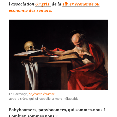
l’association
Or gris,
de la
silver économie ou
économie des seniors.
Le Caravage,
St Jérôme écrivant
avec le crâne qui lui rappelle la mort inéluctable
Babyboomers, papyboomers, qui sommes-nous ?
Combien sommes nous ?