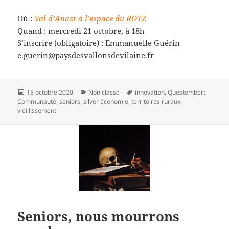
Où :
Val d’Anast à l’espace du ROTZ
Quand : mercredi 21 octobre, à 18h
S’inscrire (obligatoire) : Emmanuelle Guérin
e.guerin@paysdesvallonsdevilaine.fr
Publié
Catégories
Mots-
15 octobre 2020
Non classé
innovation
,
Questembert
le
clés
Communauté
,
seniors
,
silver économie
,
territoires ruraux
,
vieillissement
Seniors, nous mourrons