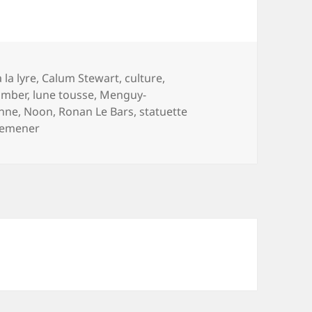
 la lyre
,
Calum Stewart
,
culture
,
amber
,
lune tousse
,
Menguy-
nne
,
Noon
,
Ronan Le Bars
,
statuette
Kemener