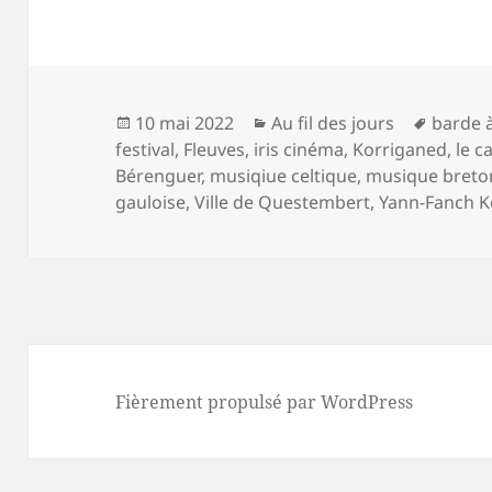
Publié
Catégories
Mots-
10 mai 2022
Au fil des jours
barde à
le
clés
festival
,
Fleuves
,
iris cinéma
,
Korriganed
,
le c
Bérenguer
,
musiqiue celtique
,
musique breto
gauloise
,
Ville de Questembert
,
Yann-Fanch 
Fièrement propulsé par WordPress