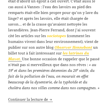
était d’abord un égoût à ciel ouvert. C’était aussi le
cas aussi à Vannes : l’eau des lavoirs au pied des
remparts était-elle bien propre pour qu’on y lave du
linge? et après les lavoirs, elle était chargée de
savon… et de la crasse qu’avaient nettoyée les
lavandières. Jean-Pierre Ferrand, dont j’ai souvent
cité les articles sur les
sociotopes
(comment les
humains vivent dans leur environnement), vient de
publier sur son autre blog
Observer Hennebont
un
billet tout à fait intéressant sur
les latrines du
Blavet.
Une bonne occasion de rappeler que le passé
n’était pas si merveilleux que dans nos rêves :
« au
e
e
19
et dans les premières décennies du 20
siècle, du
fait de la pollution de l’eau, on mourait en effet
beaucoup de la dysenterie, de la typhoïde et du
choléra dans nos villes comme dans nos campagnes. »
Ruisseaux, rivières, s’y baigner? (
Continuer la lecture de