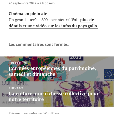
20 septembre 2022 à 7 h 36 min
Cinéma en plein air
Un grand succès : 800 spectateurs! Voir
plus de
détails et une vidéo sur les infos du pays gallo
.
Les commentaires sont fermés.
Navigation
PRÉCÉDENT
de
Journées européennes du patrimoine,
Article
l’article
samedi et dimanche
précédent :
SUIVANT
La culture, une richesse collective pour
Article
notre territoire
suivant :
Fièrement propulsé par WordPress