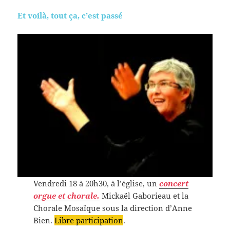
Et voilà, tout ça, c’est passé
Vendredi 18 à 20h30, à l’église, un
concert
orgue et chorale.
Mickaël Gaborieau et la
Chorale Mosaïque sous la direction d’Anne
Bien.
Libre participation
.