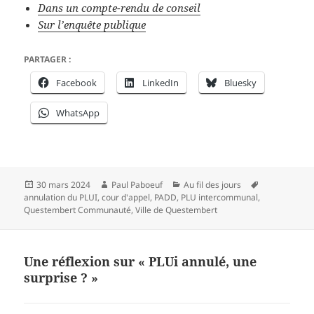
Dans un compte-rendu de conseil
Sur l’enquête publique
PARTAGER :
Facebook
LinkedIn
Bluesky
WhatsApp
Publié
Auteur
Catégories
Mots-
30 mars 2024
Paul Paboeuf
Au fil des jours
le
clés
annulation du PLUI
,
cour d'appel
,
PADD
,
PLU intercommunal
,
Questembert Communauté
,
Ville de Questembert
Une réflexion sur « PLUi annulé, une
surprise ? »