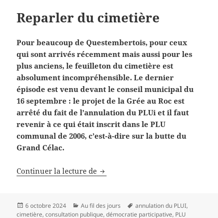
Reparler du cimetière
Pour beaucoup de Questembertois, pour ceux
qui sont arrivés récemment mais aussi pour les
plus anciens, le feuilleton du cimetière est
absolument incompréhensible. Le dernier
épisode est venu devant le conseil municipal du
16 septembre : le projet de la Grée au Roc est
arrêté du fait de l’annulation du PLUi et il faut
revenir à ce qui était inscrit dans le PLU
communal de 2006, c’est-à-dire sur la butte du
Grand Célac.
Reparler du cimetière
Continuer la lecture de
Publié
Catégories
Mots-
6 octobre 2024
Au fil des jours
annulation du PLUI
,
le
clés
cimetière
,
consultation publique
,
démocratie participative
,
PLU