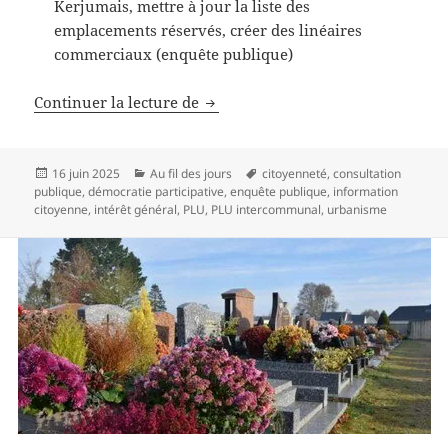
Kerjumais, mettre à jour la liste des
emplacements réservés, créer des linéaires
commerciaux (enquête publique)
Enquêtes publiques, participez!
Continuer la lecture de
Publié
Catégories
Mots-
16 juin 2025
Au fil des jours
citoyenneté
,
consultation
le
clés
publique
,
démocratie participative
,
enquête publique
,
information
citoyenne
,
intérêt général
,
PLU
,
PLU intercommunal
,
urbanisme