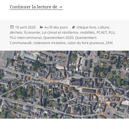
Parler de Questembert Communa
Continuer la lecture de
Publié
Catégories
Mots-
18 avril 2026
Au fil des jours
chèque livre
,
culture
,
le
clés
déchets
,
Économie
,
Loi climat et résiilience
,
mobilités
,
PCAET
,
PLU
,
PLU intercommunal
,
Questembert 2020
,
Questembert
Communauté
,
redevance incitative
,
salon du livre jeunesse
,
ZAN