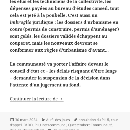
les élus et les techniciens de la collectivité, les
dépenses payées au bureau d’études conseil, tout
cela est jeté à la poubelle. C’est aussi un
imbroglio
juridique : les dossiers d’urbanisme en
cours (permis de construire, permis d’aménager)
sont gelés, les dossiers validés échappent au
couperet, mais les nouveaux devront se
conformer aux règles d’urbanisme d’avant…
La communauté va porter l’affaire devant le
conseil d’état et – les délais risquant d’être longs
– demander la suspension de la décision dans
l’attente d’un jugement au fond.
PLUi annulé, une surprise ?
Continuer la lecture de
Publié
Catégories
Mots-
30 mars 2024
Au fil des jours
annulation du PLUI
,
cour
le
clés
d'appel
,
PADD
,
PLU intercommunal
,
Questembert Communauté
,
sur PLUi annulé, une surprise ?