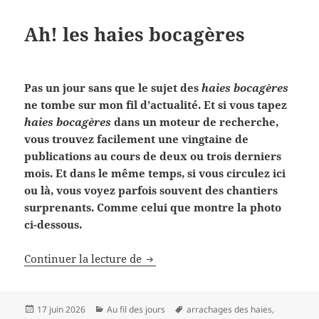
Ah! les haies bocagères
Pas un jour sans que le sujet des
haies bocagères
ne tombe sur mon fil d’actualité. Et si vous tapez
haies bocagères
dans un moteur de recherche,
vous trouvez facilement une vingtaine de
publications au cours de deux ou trois derniers
mois. Et dans le même temps, si vous circulez ici
ou là, vous voyez parfois souvent des chantiers
surprenants. Comme celui que montre la photo
ci-dessous.
Ah! les haies bocagères
Continuer la lecture de
Publié
Catégories
Mots-
17 juin 2026
Au fil des jours
arrachages des haies
,