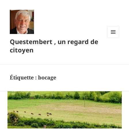
Questembert , un regard de
MENU
ET
citoyen
WIDGETS
Étiquette :
bocage