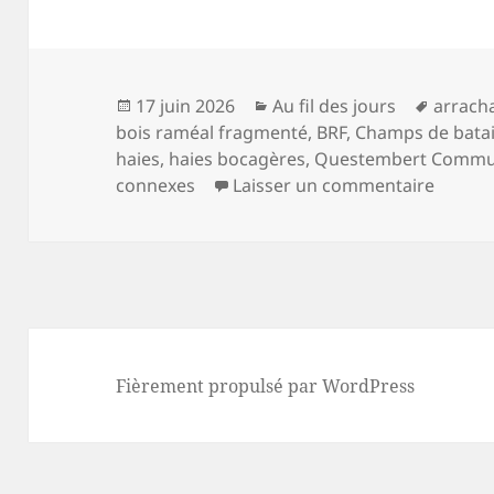
Publié
Catégories
Mots-
17 juin 2026
Au fil des jours
arrach
le
clés
bois raméal fragmenté
,
BRF
,
Champs de batai
haies
,
haies bocagères
,
Questembert Commu
sur Ah!
connexes
Laisser un commentaire
Fièrement propulsé par WordPress