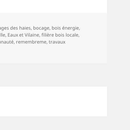
ages des haies
,
bocage
,
bois énergie
,
lle
,
Eaux et Vilaine
,
filière bois locale
,
nauté
,
remembreme
,
travaux
 les haies bocagères