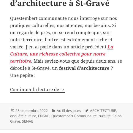
d’architecture à St-Gravé
Questembert communauté nous interroge sur nos
pratiques culturelles, nos attentes, nos besoins. Si
on regarde de près, on se rend compte que, sur
notre territoire, l’offre est extrêmement riche et
variée. J’en ai parlé dans un article précédent
La
Culture, une richesse collective pour notre
territoire
. Mais saviez-vous que depuis deux ans, se
déroule à St-Gravé, un
festival d’architecture
?
Une pépite !
Culture : un festival d’architectur
Continuer la lecture de
Publié
Catégories
Mots-
23 septembre 2022
Au fil des jours
ARCHITECTURE
,
le
clés
enquête culture
,
ENSAB
,
Questembert Communauté
,
ruralité
,
Saint-
Gravé
,
SENAB