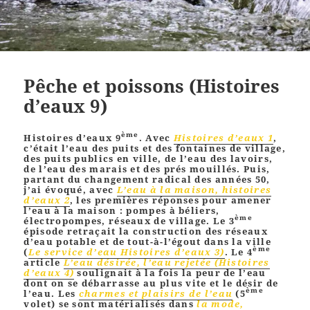
Pêche et poissons (Histoires
d’eaux 9)
ème
Histoires d’eaux 9
. Avec
Histoires d’eaux 1
,
c’était l’eau des puits et des fontaines de village,
des puits publics en ville, de l’eau des lavoirs,
de l’eau des marais et des prés mouillés. Puis,
partant du changement radical des années 50,
j’ai évoqué, avec
L’eau à la maison, histoires
d’eaux 2
, les premières réponses pour amener
l’eau à la maison : pompes à béliers,
ème
électropompes, réseaux de village. Le 3
épisode retraçait la construction des réseaux
d’eau potable et de tout-à-l’égout dans la ville
ème
(
Le service d’eau Histoires d’eaux 3)
. Le 4
article
L’eau désirée, l’eau rejetée (Histoires
d’eaux 4)
soulignait à la fois la peur de l’eau
dont on se débarrasse au plus vite et le désir de
ème
l’eau. Les
charmes et plaisirs de l’eau
(5
volet) se sont matérialisés dans
la mode,