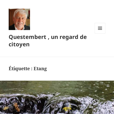
Questembert , un regard de
MENU
ET
citoyen
WIDGETS
Étiquette :
Etang