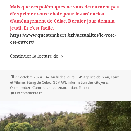
Mais que ces polémiques ne vous détournent pas
d’exprimer votre choix pour les scénarios
d’aménagement de Célac. Dernier jour demain
jeudi. Et c’est facile.
https://www.questembert.bzh/actualites/le-vote-
est-ouvert/
Mise au point sur mise au point
Continuer la lecture de
Publié
Catégories
Mots-
23 octobre 2024
Au fil des jours
Agence de l'eau
,
Eaux
le
clés
et Vilaine
,
étang de Célac
,
GEMAPI
,
information des citoyens
,
Questembert Communauté
,
renaturation
,
Tohon
sur Mise au point sur mise au point
Un commentaire