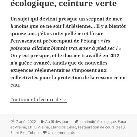
écologique, ceinture verte
Un sujet qui devient presque un serpent de mer,
à moins que ce ne soit l’Arlésienne… Il y a bientôt
quinze ans, j’étais interpellé ici et là sur
l’envasement préoccupant de l’étang :
« les
poissons allaient bientôt traverser à pied sec ! »
On y est presque, et le dossier travaillé en 2012
n’a guère avancé, tandis que de nouvelles
exigences réglementaires s’imposent aux
collectivités pour la protection de la ressource en
eau.
L’étang de Célac, continuité écolo
Continuer la lecture de
Publié
Catégories
Mots-
7 août 2022
Au fil des jours
continuité écologique
,
Eaux
le
clés
et Vilaine
,
EPTB Vilaine
,
Etang de Célac
,
restauration de cours d'eau
,
sur L’étang de Célac, continuité éco
Saint-Eloi
,
Tohon
Un commentaire