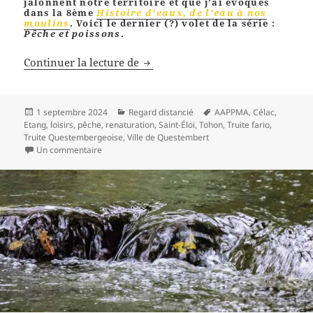
jalonnent notre territoire et que j’ai évoqués
dans la 8ème
Histoire d’eaux, de l’eau à nos
moulins
. Voici le dernier (?) volet de la série :
Pêche et poissons
.
Pêche et poissons (Histoires d’eau
Continuer la lecture de
Publié
Catégories
Mots-
1 septembre 2024
Regard distancié
AAPPMA
,
Célac
,
le
clés
Etang
,
loisirs
,
pêche
,
renaturation
,
Saint-Éloi
,
Tohon
,
Truite fario
,
Truite Questembergeoise
,
Ville de Questembert
sur Pêche et poissons (Histoires d’eaux 9)
Un commentaire