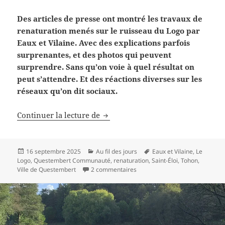
Des articles de presse ont montré les travaux de
renaturation menés sur le ruisseau du Logo par
Eaux et Vilaine. Avec des explications parfois
surprenantes, et des photos qui peuvent
surprendre. Sans qu’on voie à quel résultat on
peut s’attendre. Et des réactions diverses sur les
réseaux qu’on dit sociaux.
Renaturer les ruisseaux
Continuer la lecture de
Publié
Catégories
Mots-
16 septembre 2025
Au fil des jours
Eaux et Vilaine
,
Le
le
clés
Logo
,
Questembert Communauté
,
renaturation
,
Saint-Éloi
,
Tohon
,
sur Renaturer les ruisseaux
Ville de Questembert
2 commentaires