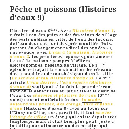
Pêche et poissons (Histoires
d’eaux 9)
ème
Histoires d’eaux 9
. Avec
Histoires d’eaux 1
,
c’était l’eau des puits et des fontaines de village,
des puits publics en ville, de l’eau des lavoirs,
de l’eau des marais et des prés mouillés. Puis,
partant du changement radical des années 50,
j’ai évoqué, avec
L’eau à la maison, histoires
d’eaux 2
, les premières réponses pour amener
l’eau à la maison : pompes à béliers,
ème
électropompes, réseaux de village. Le 3
épisode retraçait la construction des réseaux
d’eau potable et de tout-à-l’égout dans la ville
ème
(
Le service d’eau Histoires d’eaux 3)
. Le 4
article
L’eau désirée, l’eau rejetée (Histoires
d’eaux 4)
soulignait à la fois la peur de l’eau
dont on se débarrasse au plus vite et le désir de
ème
l’eau. Les
charmes et plaisirs de l’eau
(5
volet) se sont matérialisés dans
la mode,
aujourd’hui passée, des étangs, lacs et plans
d’eau
(Histoires d’eaux 6) avec un focus sur
l’Étang de Célac, car, paraît-il, il faut
sauver
l’étang de Célac
.
Un étang qui existe depuis très
longtemps, mais il était bien plus petit, juste à
la taille pour alimenter un des moulins qui