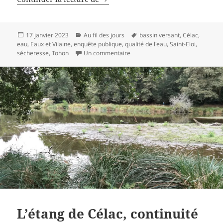
Publié
Catégories
Mots-
17 janvier 2023
Au fil des jours
bassin versant
,
Célac
,
le
clés
eau
,
Eaux et Vilaine
,
enquête publique
,
qualité de l'eau
,
Saint-Eloi
,
sur Tohon Saint-Eloi, restauratio
sécheresse
,
Tohon
Un commentaire
L’étang de Célac, continuité