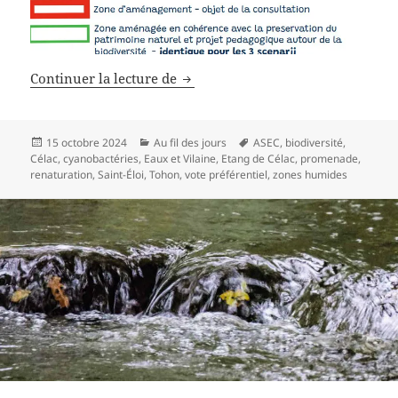
Vallon de Célac, une réunion inté
Continuer la lecture de
Publié
Catégories
Mots-
15 octobre 2024
Au fil des jours
ASEC
,
biodiversité
,
le
clés
Célac
,
cyanobactéries
,
Eaux et Vilaine
,
Etang de Célac
,
promenade
,
renaturation
,
Saint-Éloi
,
Tohon
,
vote préférentiel
,
zones humides