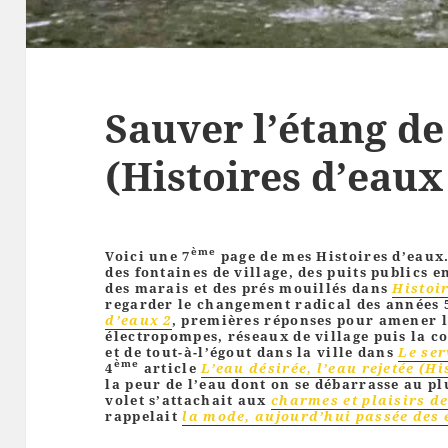
Sauver l’étang de
(Histoires d’eaux
ème
Voici une 7
page de mes Histoires d’eaux
des fontaines de village, des puits publics en
des marais et des prés mouillés dans
Histoi
regarder le changement radical des années 
d’eaux 2
, premières réponses pour amener l
électropompes, réseaux de village puis la c
et de tout-à-l’égout dans la ville dans
Le ser
ème
4
article
L’eau désirée, l’eau rejetée (Hi
la peur de l’eau dont on se débarrasse au plus
volet s’attachait aux
charmes et plaisirs de
rappelait
la mode, aujourd’hui passée des é