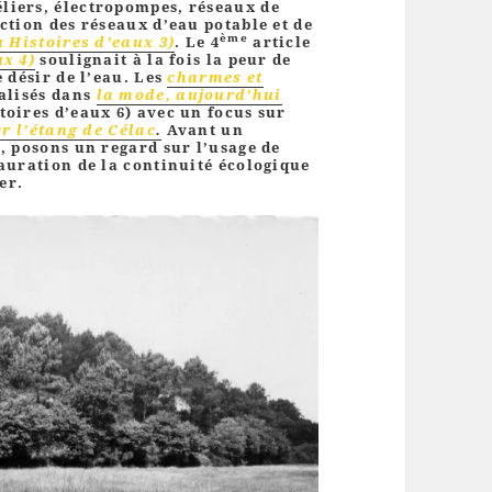
liers, électropompes, réseaux de
ction des réseaux d’eau potable et de
ème
u Histoires d’eaux 3)
. Le 4
article
ux 4)
soulignait à la fois la peur de
e désir de l’eau. Les
charmes et
ialisés dans
la mode, aujourd’hui
toires d’eaux 6) avec un focus sur
r l’étang de Célac
.
Avant un
s, posons un regard sur l’usage de
tauration de la continuité écologique
er.