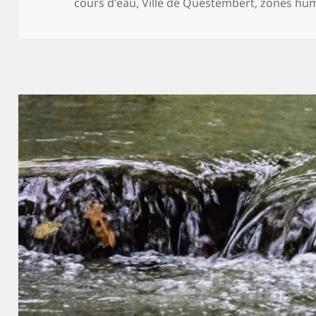
cours d'eau
,
Ville de Questembert
,
zones hu