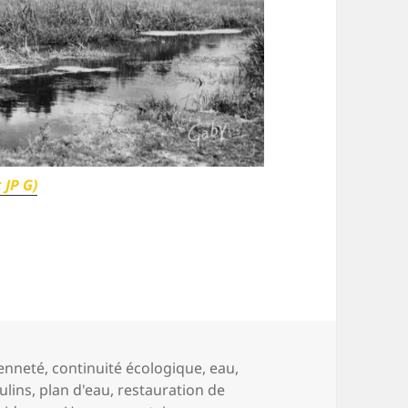
JP G)
 moulins (Histoires d’eaux 8)
-
yenneté
,
continuité écologique
,
eau
,
ulins
,
plan d'eau
,
restauration de