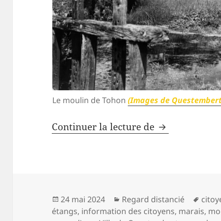
Le moulin de Tohon
(Images de Questembert 
De l’eau à nos
Continuer la lecture de
Publié
Catégories
Mots
24 mai 2024
Regard distancié
cito
le
clés
étangs
,
information des citoyens
,
marais
,
mo