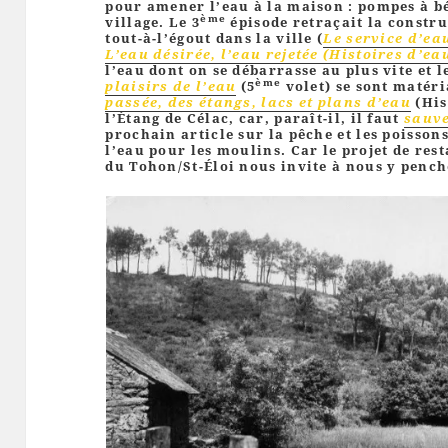
pour amener l’eau à la maison : pompes à bé
ème
village. Le 3
épisode retraçait la constru
tout-à-l’égout dans la ville (
Le service d’ea
L’eau désirée, l’eau rejetée (Histoires d’ea
l’eau dont on se débarrasse au plus vite et l
ème
plaisirs de l’eau
(5
volet) se sont matér
passée, des étangs, lacs et plans d’eau
(His
l’Étang de Célac, car, paraît-il, il faut
sauve
prochain article sur la pêche et les poisson
l’eau pour les moulins. Car le projet de res
du Tohon/St-Éloi nous invite à nous y pench