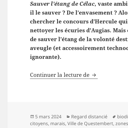
Sauver l’étang de Célac
, vaste ambi
il le sauver ? De l’envasement ? Alor
chercher le concours d’Hercule qu
nettoyer les écuries d’Augias. Mais 
de sauver l’étang de la volonté des
aveugle (et accessoirement technoc
ignorante).
Sauver l’étang
Continuer la lecture de
Publié
Catégories
Mots
5 mars 2024
Regard distancié
biodi
le
clés
citoyens
,
marais
,
Ville de Questembert
,
zone