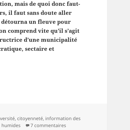
tion, mais de quoi donc faut-
s, il faut sans doute aller
i détourna un fleuve pour
on comprend vite qu’il s’agit
tructrice d’une municipalité
ratique, sectaire et
 de Célac? (Histoires d’eaux 7)
-
versité
,
citoyenneté
,
information des
sur Sauver l’étang de Célac? (
s humides
7 commentaires