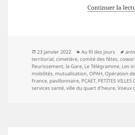
Continuer la lect
Publié
Catégories
Mot
23 janvier 2022
Au fil des jours
ani
le
clés
territorial
,
cimetière
,
comité des fêtes
,
cowor
fleurissement
,
la Gare
,
Le Télégramme
,
Les i
mobilités
,
mutualisation
,
OPAH
,
Opération de 
France
,
pavillonnaire
,
PCAET
,
PETITES VILLES
services santé
,
ville du quart d'heure
,
Voeux 