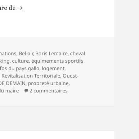
Boris Lemaire répond à la presse locale
ure de
s-
mations
,
Bel-air
,
Boris Lemaire
,
cheval
king
,
culture
,
équimements sportifs
,
nfos du pays gallo
,
logement
,
Revitalisation Territoriale
,
Ouest-
 DE DEMAIN
,
propreté urbaine
,
sur Boris Lemaire répond à la 
du maire
2 commentaires