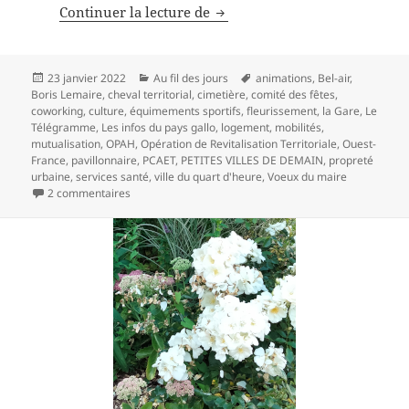
Boris Lemaire répond à la pre
Continuer la lecture de
Publié
Catégories
Mots-
23 janvier 2022
Au fil des jours
animations
,
Bel-air
,
le
clés
Boris Lemaire
,
cheval territorial
,
cimetière
,
comité des fêtes
,
coworking
,
culture
,
équimements sportifs
,
fleurissement
,
la Gare
,
Le
Télégramme
,
Les infos du pays gallo
,
logement
,
mobilités
,
mutualisation
,
OPAH
,
Opération de Revitalisation Territoriale
,
Ouest-
France
,
pavillonnaire
,
PCAET
,
PETITES VILLES DE DEMAIN
,
propreté
urbaine
,
services santé
,
ville du quart d'heure
,
Voeux du maire
sur Boris Lemaire répond à la presse locale
2 commentaires