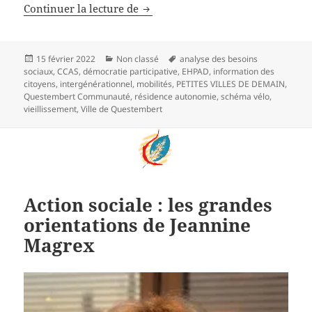
Analyse des Besoins sociaux, une
Continuer la lecture de
Publié
Catégories
Mots-
15 février 2022
Non classé
analyse des besoins
le
clés
sociaux
,
CCAS
,
démocratie participative
,
EHPAD
,
information des
citoyens
,
intergénérationnel
,
mobilités
,
PETITES VILLES DE DEMAIN
,
Questembert Communauté
,
résidence autonomie
,
schéma vélo
,
vieillissement
,
Ville de Questembert
Action sociale : les grandes
orientations de Jeannine
Magrex