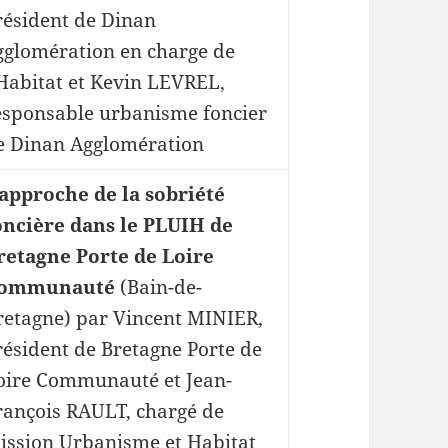
résident de Dinan
gglomération en charge de
’Habitat et Kevin LEVREL,
esponsable urbanisme foncier
e Dinan Agglomération
’approche de la sobriété
oncière dans le PLUIH de
retagne Porte de Loire
ommunauté
(Bain-de-
retagne) par Vincent MINIER,
résident de Bretagne Porte de
oire Communauté et Jean-
rançois RAULT, chargé de
ission Urbanisme et Habitat