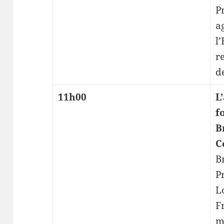
P
a
l
r
d
11h00
L
f
B
C
B
P
L
F
m