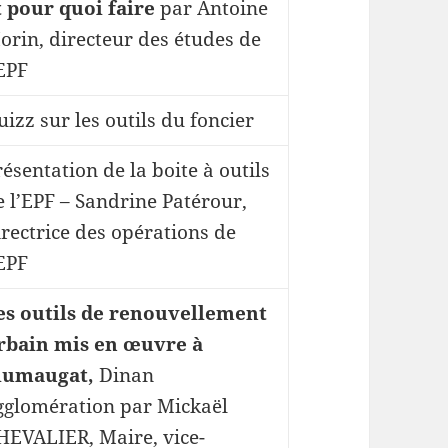
t pour quoi faire
par Antoine
orin, directeur des études de
’EPF
uizz sur les outils du foncier
résentation de la boite à outils
e l’EPF – Sandrine Patérour,
irectrice des opérations de
’EPF
es outils de renouvellement
rbain mis en œuvre à
lumaugat,
Dinan
gglomération par Mickaël
HEVALIER, Maire, vice-