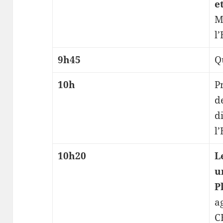
e
M
l
9h45
Q
10h
P
d
d
l
10h20
L
u
P
a
C