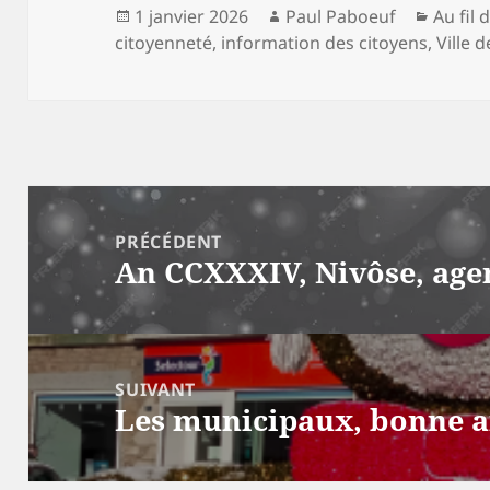
Publié
Auteur
Catégo
1 janvier 2026
Paul Paboeuf
Au fil 
le
citoyenneté
,
information des citoyens
,
Ville 
Navigation
de
PRÉCÉDENT
An CCXXXIV, Nivôse, age
l’article
Article
précédent :
SUIVANT
Les municipaux, bonne 
Article
suivant :