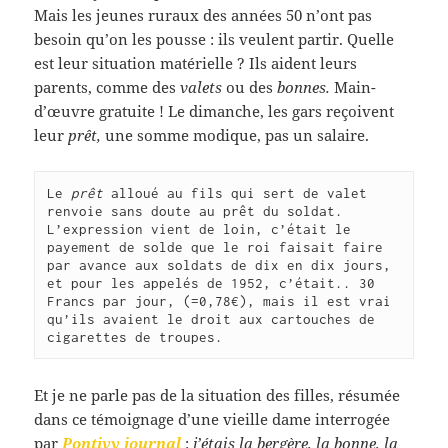
Mais les jeunes ruraux des années 50 n’ont pas
besoin qu’on les pousse : ils veulent partir. Quelle
est leur situation matérielle ? Ils aident leurs
parents, comme des
valets
ou des
bonnes.
Main-
d’œuvre gratuite ! Le dimanche, les gars reçoivent
leur
prêt,
une somme modique, pas un salaire.
Le 
prêt
 alloué au fils qui sert de valet 
renvoie sans doute au prêt du soldat.
L’expression vient de loin, c’était le 
payement de solde que le roi faisait faire 
par avance aux soldats de dix en dix jours,  
et pour les appelés de 1952, c’était.. 30 
Francs par jour, (=0,78€), mais il est vrai 
qu’ils avaient le droit aux cartouches de 
cigarettes de troupes.
Et je ne parle pas de la situation des filles, résumée
dans ce témoignage d’une vieille dame interrogée
par
Pontivy journal
:
j’étais la bergère, la bonne, la