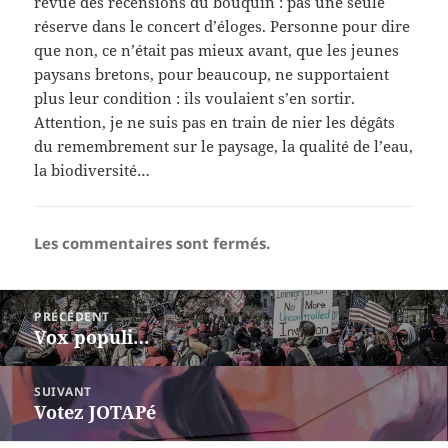
revue des recensions du bouquin : pas une seule
réserve dans le concert d’éloges. Personne pour dire
que non, ce n’était pas mieux avant, que les jeunes
paysans bretons, pour beaucoup, ne supportaient
plus leur condition : ils voulaient s’en sortir.
Attention, je ne suis pas en train de nier les dégâts
du remembrement sur le paysage, la qualité de l’eau,
la biodiversité…
Les commentaires sont fermés.
Navigation
PRÉCÉDENT
de
Vox populi…
Article
l’article
précédent :
SUIVANT
Votez JOTAPé
Article
suivant :