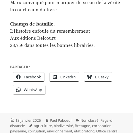
Marx convoqué pour marquer du sceau de la vérité
la conclusion du livre.
Champs de bataille,
L’Histoire enfouie du remembrement
Aux édtions Delcourt
23,75€ dans toutes les bonnes librairies.
PARTAGER :
Facebook
LinkedIn
Bluesky
WhatsApp
Publié
Auteur
Catégories
13 janvier 2025
Paul Paboeuf
Non classé
,
Regard
le
Mots-
distancié
agriculture
,
biodiversité
,
Bretagne
,
corporation
clés
paysanne
,
corruption
,
environnement
,
état profond
,
Office central