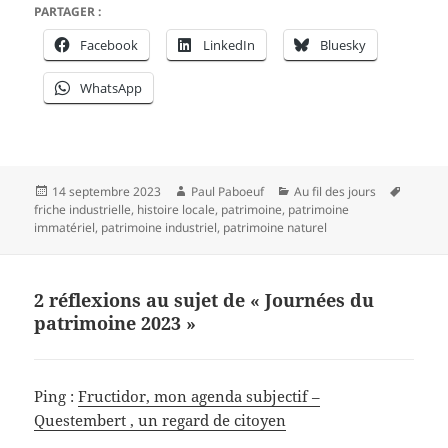
PARTAGER :
Facebook
LinkedIn
Bluesky
WhatsApp
Publié
Auteur
Catégories
Mots-
14 septembre 2023
Paul Paboeuf
Au fil des jours
le
clés
friche industrielle
,
histoire locale
,
patrimoine
,
patrimoine
immatériel
,
patrimoine industriel
,
patrimoine naturel
2 réflexions au sujet de « Journées du
patrimoine 2023 »
Ping :
Fructidor, mon agenda subjectif –
Questembert , un regard de citoyen